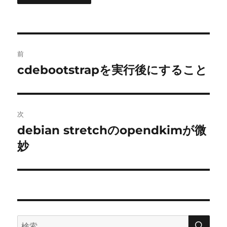
投
前
稿
cdebootstrapを実行後にすること
前
の
ナ
投
ビ
稿:
次
ゲ
debian stretchのopendkimが微
次
の
妙
ー
投
シ
稿:
ョ
ン
検
検
索