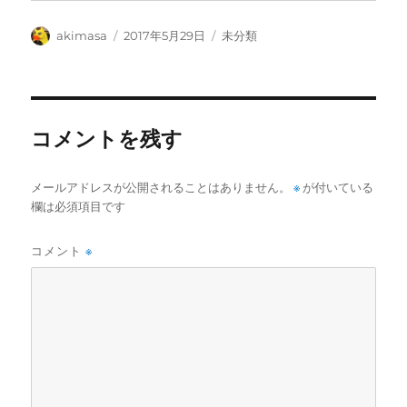
投
投
カ
akimasa
2017年5月29日
未分類
稿
稿
テ
者
日:
ゴ
リ
ー
コメントを残す
メールアドレスが公開されることはありません。
※
が付いている
欄は必須項目です
コメント
※