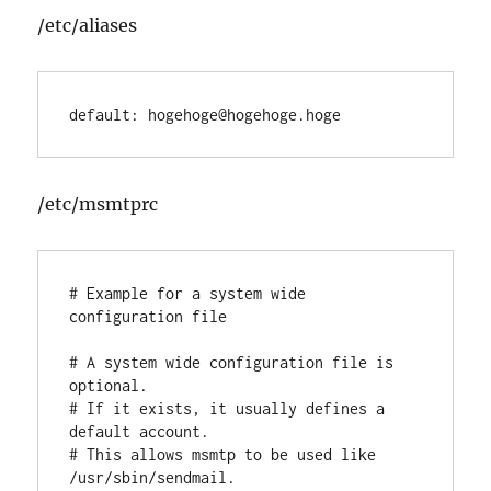
/etc/aliases
default: hogehoge@hogehoge.hoge
/etc/msmtprc
# Example for a system wide 
configuration file

# A system wide configuration file is 
optional.

# If it exists, it usually defines a 
default account.

# This allows msmtp to be used like 
/usr/sbin/sendmail.
