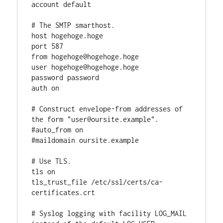
account default

# The SMTP smarthost.

host hogehoge.hoge

port 587

from hogehoge@hogehoge.hoge

user hogehoge@hogehoge.hoge

password password

auth on

# Construct envelope-from addresses of 
the form "user@oursite.example".

#auto_from on

#maildomain oursite.example

# Use TLS.

tls on

tls_trust_file /etc/ssl/certs/ca-
certificates.crt

# Syslog logging with facility LOG_MAIL 