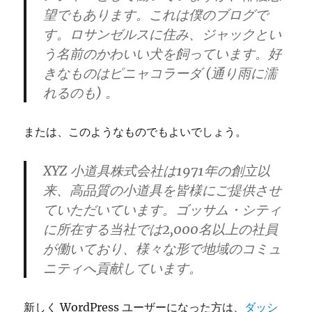
望でもあります。これは僕のブログで
す。ロサンゼルスに住み、ジャックとい
う名前のかわいい犬を飼っています。好
きなものはピニャコラーダ (通り雨に濡
れるのも) 。
または、このようなものでもよいでしょう。
XYZ 小道具株式会社は1971年の創立以
来、高品質の小道具を皆様にご提供させ
ていただいています。ゴッサム・シティ
に所在する当社では2,000名以上の社員
が働いており、様々な形で地域のコミュ
ニティへ貢献しています。
新しく WordPress ユーザーになった方は、
ダッシ