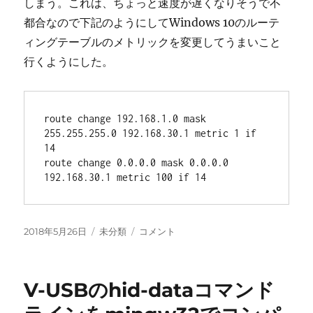
しまう。これは、ちょっと速度が遅くなりそうで不
都合なので下記のようにしてWindows 10のルーテ
ィングテーブルのメトリックを変更してうまいこと
行くようにした。
route change 192.168.1.0 mask 
255.255.255.0 192.168.30.1 metric 1 if 
14

route change 0.0.0.0 mask 0.0.0.0 
192.168.30.1 metric 100 if 14
投
カ
VPN
2018年5月26日
未分類
コメント
稿
テ
で
日:
ゴ
す
リ
べ
V-USBのhid-dataコマンド
ー
て
の