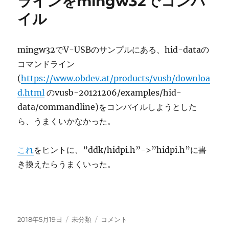
ラインをmingw32でコンパ
通
イル
信
が
通
ら
mingw32でV-USBのサンプルにある、hid-dataの
な
コマンドライン
い
(
https://www.obdev.at/products/vusb/downloa
よ
う
d.html
のvusb-20121206/examples/hid-
に
data/commandline)をコンパイルしようとした
す
ら、うまくいかなかった。
る
に
これ
をヒントに、”
ddk/hidpi.h”
->”
hidpi.h”に書
き換えたらうまくいった。
投
カ
V-
2018年5月19日
未分類
コメント