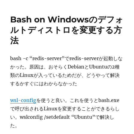
稿
テ
USB
日:
ゴ
の
リ
hid-
Bash on Windowsのデフォ
ー
data
コ
ルトディストロを変更する方
マ
法
ン
ド
ラ
イ
bash -c “redis-server”でredis-serverが起動しな
ン
かった。原因は、おそらくDebianとUbuntuの2種
を
類のLinuxが入っているためだが、どうやって解決
mingw32
で
するかすぐにはわからなかった
コ
ン
wsl-config
を使うと良い。これを使うとbash.exe
パ
イ
で呼び出されるLinuxを変更することができるらし
ル
い。wslconfig /setdefault “Ubuntu”で解決し
に
た。