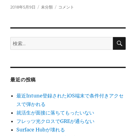
投
カ
Bash
2018年5月9日
未分類
コメント
稿
テ
on
日:
ゴ
Windows
リ
の
ー
デ
フ
検
検
索
ォ
索:
ル
ト
デ
ィ
ス
最近の投稿
ト
ロ
最近Intune登録されたiOS端末で条件付きアクセ
を
変
スで弾かれる
更
就活生が面接に落ちてもったいない
す
フレッツ光クロスでGREが通らない
る
方
Surface Hubが壊れる
法