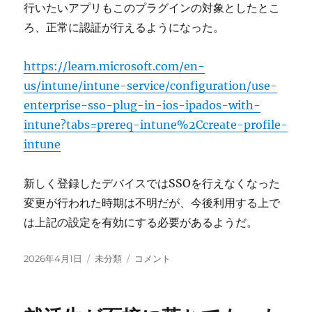
行いたいアプリもこのプラグインの対象としたとこ
ろ、正常に認証が行えるようになった。
https://learn.microsoft.com/en-
us/intune/intune-service/configuration/use-
enterprise-sso-plug-in-ios-ipados-with-
intune?tabs=prereq-intune%2Ccreate-profile-
intune
新しく登録したデバイスではSSOを行えなくなった
変更が行われた時期は不明だが、今後利用する上で
は上記の設定を有効にする必要があるようだ。
投
カ
最
2026年4月1日
未分類
コメント
稿
テ
近
日:
ゴ
Intune
リ
登