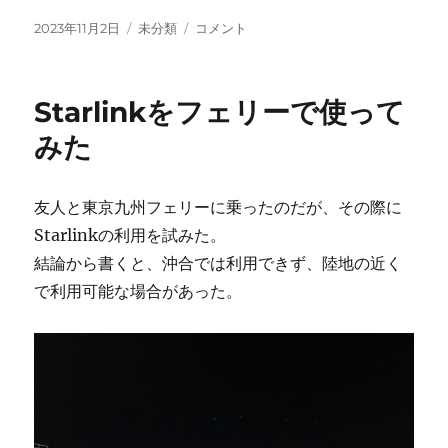
投
カ
MS365
2023年11月2日
未分類
コメント
稿
テ
テ
日:
ゴ
ナ
リ
ン
Starlinkをフェリーで使って
ー
ト
か
みた
ら
締
め
友人と東京九州フェリーに乗ったのだが、その際に
出
Starlinkの利用を試みた。
さ
れ
結論から書くと、沖合では利用できず、陸地の近く
る
で利用可能な場合があった。
に