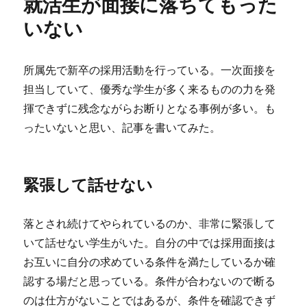
就活生が面接に落ちてもった
ー
録
さ
いない
れ
た
iOS
所属先で新卒の採用活動を行っている。一次面接を
端
担当していて、優秀な学生が多く来るものの力を発
末
で
揮できずに残念ながらお断りとなる事例が多い。も
条
ったいないと思い、記事を書いてみた。
件
付
き
ア
緊張して話せない
ク
セ
ス
落とされ続けてやられているのか、非常に緊張して
で
いて話せない学生がいた。自分の中では採用面接は
弾
お互いに自分の求めている条件を満たしているか確
か
れ
認する場だと思っている。条件が合わないので断る
る
のは仕方がないことではあるが、条件を確認できず
に