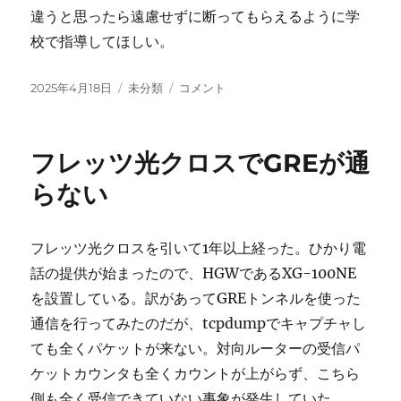
違うと思ったら遠慮せずに断ってもらえるように学
校で指導してほしい。
投
カ
就
2025年4月18日
未分類
コメント
稿
テ
活
日:
ゴ
生
リ
が
フレッツ光クロスでGREが通
ー
面
接
らない
に
落
ち
フレッツ光クロスを引いて1年以上経った。ひかり電
て
話の提供が始まったので、HGWであるXG-100NE
も
っ
を設置している。訳があってGREトンネルを使った
た
通信を行ってみたのだが、tcpdumpでキャプチャし
い
ても全くパケットが来ない。対向ルーターの受信パ
な
い
ケットカウンタも全くカウントが上がらず、こちら
に
側も全く受信できていない事象が発生していた。