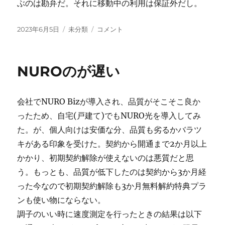
ぶのは勘弁だ。それに移動中の利用は保証外だし。
投
カ
Starlink
2023年6月5日
未分類
コメント
稿
テ
を
日:
ゴ
フ
リ
ェ
NUROのが遅い
ー
リ
ー
で
会社でNURO Bizが導入され、品質がそこそこ良か
使
っ
ったため、自宅(戸建て)でもNURO光を導入してみ
て
た。が、個人向けは安価な分、品質も劣るかバラツ
み
キがある印象を受けた。契約から開通まで2か月以上
た
に
かかり、初期契約解除が使えないのは悪質だと思
う。もっとも、品質が低下したのは契約から3か月経
った今なので初期契約解除も3か月無料解約特典プラ
ンも使い物にならない。
調子のいい時に速度測定を行ったときの結果は以下