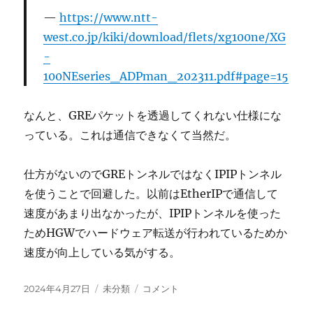
https://www.ntt-
west.co.jp/kiki/download/flets/xg100ne/XG
-
100NEseries_ADPman_202311.pdf#page=15
なんと、GREパケットを透過してくれない仕様にな
っている。これは通信できなくて当然だ。
仕方がないのでGREトンネルではなくIPIPトンネル
を使うことで回避した。以前はEtherIPで通信して
速度があまり出なかったが、IPIPトンネルを使った
ためHGWでハードウェア転送が行われているためか
速度が向上している気がする。
投
カ
フ
2024年4月27日
未分類
コメント
稿
テ
レ