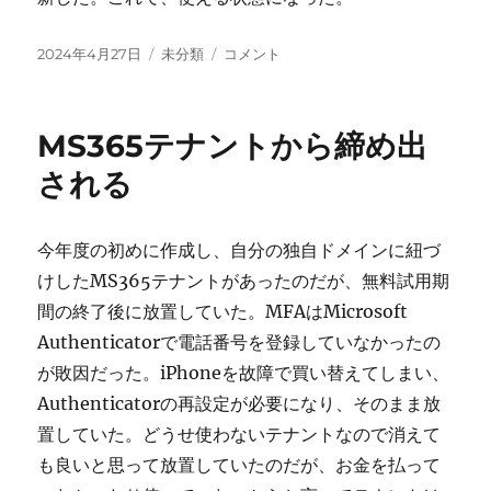
投
カ
Surface
2024年4月27日
未分類
コメント
稿
テ
Hub
日:
ゴ
が
リ
壊
MS365テナントから締め出
ー
れ
る
される
に
今年度の初めに作成し、自分の独自ドメインに紐づ
けしたMS365テナントがあったのだが、無料試用期
間の終了後に放置していた。MFAはMicrosoft
Authenticatorで電話番号を登録していなかったの
が敗因だった。iPhoneを故障で買い替えてしまい、
Authenticatorの再設定が必要になり、そのまま放
置していた。どうせ使わないテナントなので消えて
も良いと思って放置していたのだが、お金を払って