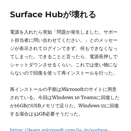
日:
ゴ
ッ
リ
ツ
Surface Hubが壊れる
ー
光
ク
ロ
電源を入れたら突如「問題が発生しました。サポー
ス
で
ト担当者に問い合わせてください。」とのメッセー
GRE
ジが表示されてログインできず、何もできなくなっ
が
てしまった。できることと言ったら、電源長押しで
通
ら
シャットダウンさせるくらい。これでは使い物にな
な
らないので回復を使って再インストールを行った。
い
に
再インストールの手順はMicrosoftのサイトに用意
されている。今回はWindows 10 Teamsに回復した
が16GBのUSBメモリで足りた。Windows 11に回復
する場合は32GB必要そうだった。
https://learn.microsoft.com/ja-jp/surface-