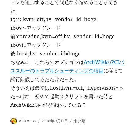
ョンを追加することで問題なく進めることができ
た。
1511: kvm=off,hv_vendor_id=hoge
1607へアップグレード
前:core2duo,kvm=off,hv_vendor_id=hoge
1607にアップグレード
後:host,hv_vendor_id=hoge
ちなみに、これらのオプションは
ArchWikiのPCIパ
ススルーのトラブルシューティングの項目
に従って
試行錯誤してみただけだった。
そういえば最初はhost,kvm=off,-hypervisorだっ
たっけな。初めて起動スクリプトを書いた時と
ArchWikiの内容が変わっている？
投
投
カ
akimasa
2016年8月11日
未分類
稿
稿
テ
者
日:
ゴ