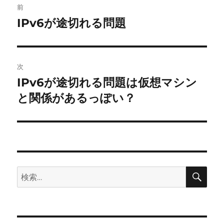
前
稿
IPv6が途切れる問題
前
の
ナ
投
ビ
稿:
次
ゲ
IPv6が途切れる問題は仮想マシン
次
の
と関係があるっぽい？
ー
投
シ
稿:
ョ
ン
検
検
索
索: